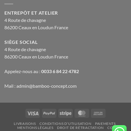
ENTREPÔT ET ATELIER
4 Route de chavagne
86200 Ceaux en Loudun France
SIÈGE SOCIAL
4 Route de chavagne
86200 Ceaux en Loudun France
Appelez-nous au :
0033 6 84 22 4782
Mail : admin@bamboo-concept.com
Visa
PayPal
Stripe
MasterCard
Cash
On
LIVRAISONS
CONDITIONS D’UTILISATION
PAIEMENTS
Delivery
MENTIONS LÉGALES
DROIT DE RÉTRACTATION
CGV