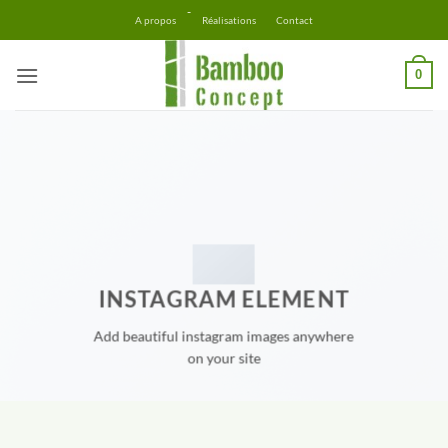
Passer
-
A propos
Réalisations
Contact
au
contenu
0
INSTAGRAM ELEMENT
Add beautiful instagram images anywhere
on your site