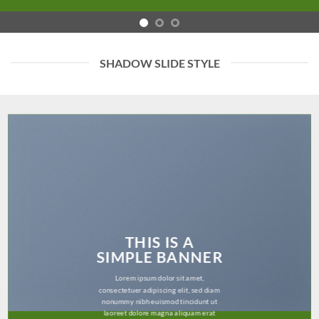
SHADOW SLIDE STYLE
THIS IS A
SIMPLE BANNER
Lorem ipsum dolor sit amet,
consectetuer adipiscing elit, sed diam
nonummy nibh euismod tincidunt ut
laoreet dolore magna aliquam erat