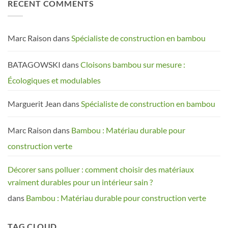
RECENT COMMENTS
Efficacité
aménagements
-
urbain
résistance
et
écologie
Marc Raison
dans
Spécialiste de construction en bambou
BATAGOWSKI
dans
Cloisons bambou sur mesure :
Écologiques et modulables
Marguerit Jean
dans
Spécialiste de construction en bambou
Marc Raison
dans
Bambou : Matériau durable pour
construction verte
Décorer sans polluer : comment choisir des matériaux
vraiment durables pour un intérieur sain ?
dans
Bambou : Matériau durable pour construction verte
TAG CLOUD