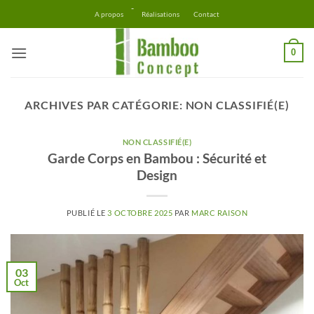
Passer
-
A propos
Réalisations
Contact
au
contenu
0
ARCHIVES PAR CATÉGORIE:
NON CLASSIFIÉ(E)
NON CLASSIFIÉ(E)
Garde Corps en Bambou : Sécurité et
Design
PUBLIÉ LE
3 OCTOBRE 2025
PAR
MARC RAISON
03
Oct