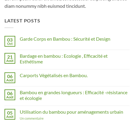
diam nonummy nibh euismod tincidunt.
LATEST POSTS
Garde Corps en Bambou : Sécurité et Design
03
Oct
Aucun
commentaire
sur
Bardage en bambou : Ecologie , Efficacité et
21
Garde
Corps
Août
Esthétisme
en
Aucun
Bambou
commentaire
:
Carports Végétalisés en Bambou.
06
sur
Sécurité
Bardage
et
Août
Aucun
en
Design
commentaire
bambou
sur
:
Bambou en grandes longueurs : Efficacité -résistance
06
Carports
Ecologie
Végétalisés
Août
et écologie
,
en
Efficacité
Aucun
Bambou.
et
commentaire
Esthétisme
Utilisation du bambou pour aménagements urbain
05
sur
Bambou
Août
sur
Un commentaire
en
Utilisation
grandes
du
longueurs
bambou
:
pour