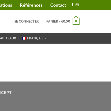
sations
Références
Contact
0
SE CONNECTER
PANIER /
€
0.00
HAPITEAUX
FRANÇAIS
NCEPT