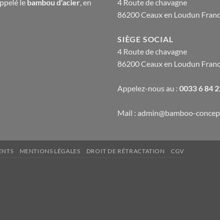
appelé le
bambou d'acier
, en
4 Route de chavagne
86200 Ceaux en Loudun Fran
SIÈGE SOCIAL
4 Route de chavagne
86200 Ceaux en Loudun Fran
Appelez-nous au :
0033 6 84 
Mail : admin@bamboo-concep
ENTS
MENTIONS LÉGALES
DROIT DE RÉTRACTATION
CGV