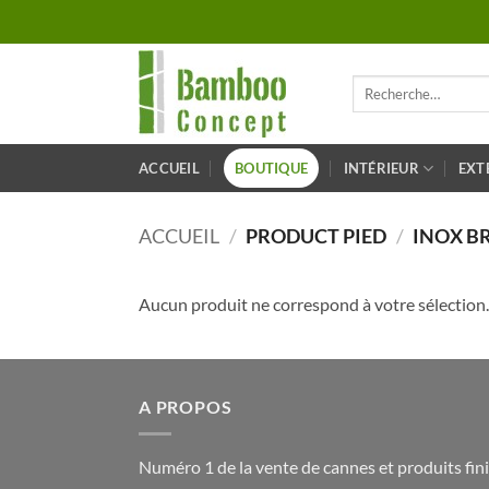
Passer
au
contenu
Recherche
pour :
ACCUEIL
BOUTIQUE
INTÉRIEUR
EXT
ACCUEIL
/
PRODUCT PIED
/
INOX B
Aucun produit ne correspond à votre sélection.
A PROPOS
Numéro 1 de la vente de cannes et produits fi