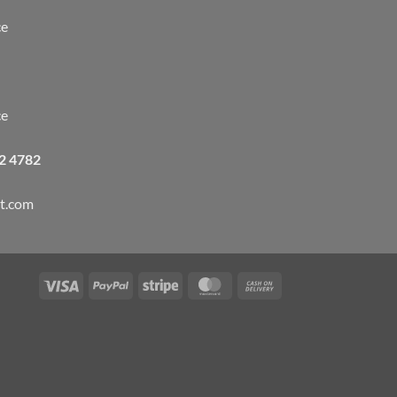
ce
ce
22 4782
t.com
Visa
PayPal
Stripe
MasterCard
Cash
On
Delivery