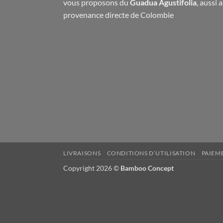
vous proposons du
Guadua Agustifolia
, aussi 
provenance directe de Colombie
LIVRAISONS
CONDITIONS D’UTILISATION
PAIEM
Copyright 2026 ©
Bamboo Concept