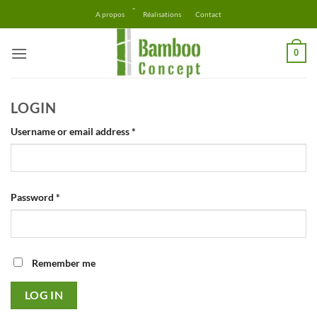
Skip
-
A propos
Réalisations
Contact
to
content
0
LOGIN
Required
Username or email address
*
Required
Password
*
Remember me
LOG IN